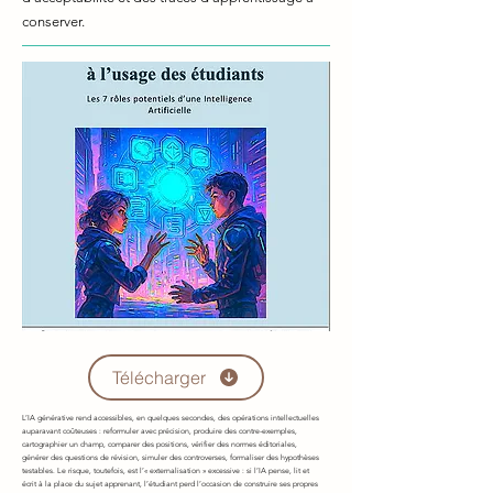
conserver.
Télécharger
L’IA générative rend accessibles, en quelques secondes, des opérations intellectuelles
auparavant coûteuses : reformuler avec précision, produire des contre-exemples,
cartographier un champ, comparer des positions, vérifier des normes éditoriales,
générer des questions de révision, simuler des controverses, formaliser des hypothèses
testables. Le risque, toutefois, est l’« externalisation » excessive : si l’IA pense, lit et
écrit à la place du sujet apprenant, l’étudiant perd l’occasion de construire ses propres