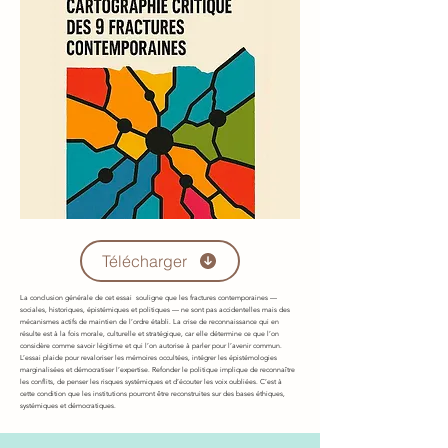
Télécharger
La conclusion générale de cet essai souligne que les fractures contemporaines —
sociales, historiques, épistémiques et politiques — ne sont pas accidentelles mais des
mécanismes actifs de maintien de l’ordre établi. La crise de reconnaissance qui en
résulte est à la fois morale, culturelle et stratégique, car elle détermine ce que l’on
considère comme savoir légitime et qui l’on autorise à parler pour l’avenir commun.
L’essai plaide pour revaloriser les mémoires occultées, intégrer les épistémologies
marginalisées et démocratiser l’expertise. Refonder le politique implique de reconnaître
les conflits, de penser les risques systémiques et d’écouter les voix oubliées. C’est à
cette condition que les institutions pourront être reconstruites sur des bases éthiques,
systémiques et démocratiques.