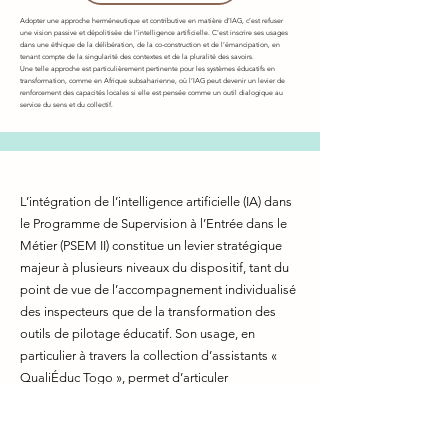
Adopter une approche herméneutique et contributive en matière d’IAG, c’est refuser
une vision passive et dépolitisée de l’intelligence artificielle. C’est inscrire ses usages
dans une éthique de la délibération, de la co-construction et de l’émancipation, en
tenant compte de la singularité des contextes et de la pluralité des savoirs.
Une telle approche est particulièrement pertinente pour les systèmes éducatifs en
transformation, comme en Afrique subsaharienne, où l’IAG peut devenir un levier de
renforcement des capacités locales si elle est pensée comme un outil dialogique au
service du sens et du collectif.
L’intégration de l’intelligence artificielle (IA) dans
le Programme de Supervision à l’Entrée dans le
Métier (PSEM II) constitue un levier stratégique
majeur à plusieurs niveaux du dispositif, tant du
point de vue de l’accompagnement individualisé
des inspecteurs que de la transformation des
outils de pilotage éducatif. Son usage, en
particulier à travers la collection d’assistants «
QualiÉduc Togo », permet d’articuler
efficacement les dimensions de formation,
d’auto-évaluation, d’analyse des pratiques
professionnelles et de génération d’outils