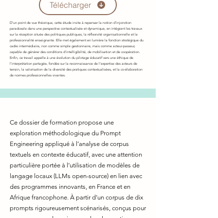
Télécharger
D’un point de vue théorique, cette étude invite à repenser la notion d’injonction
paradoxale dans une perspective contextualisée et dynamique, en intégrant les travaux
sur la réception située des politiques publiques, la réflexivité organisationnelle et la
professionnalité enseignante. Elle met également en lumière la fonction stratégique du
cadre intermédiaire, non comme simple gestionnaire, mais comme acteur-passeur,
capable de générer des conditions d’intelligibilité, de mobilisation et de coopération.
Enfin, ce travail appelle à une évolution du pilotage éducatif vers une éthique de
l’interprétation partagée, fondée sur la reconnaissance de l’expertise des acteurs de
terrain, la valorisation de la diversité des pratiques contextualisées, et la co-élaboration
de normes professionnelles vivantes.
Ce dossier de formation propose une
exploration méthodologique du Prompt
Engineering appliqué à l’analyse de corpus
textuels en contexte éducatif, avec une attention
particulière portée à l’utilisation de modèles de
langage locaux (LLMs open-source) en lien avec
des programmes innovants, en France et en
Afrique francophone. À partir d’un corpus de dix
prompts rigoureusement scénarisés, conçus pour