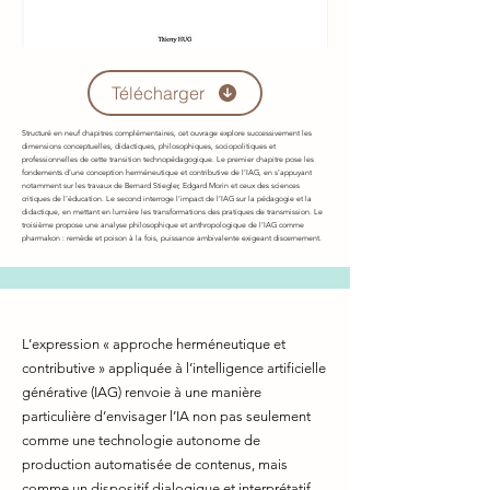
Télécharger
Structuré en neuf chapitres complémentaires, cet ouvrage explore successivement les
dimensions conceptuelles, didactiques, philosophiques, sociopolitiques et
professionnelles de cette transition technopédagogique. Le premier chapitre pose les
fondements d’une conception herméneutique et contributive de l’IAG, en s’appuyant
notamment sur les travaux de Bernard Stiegler, Edgard Morin et ceux des sciences
critiques de l’éducation. Le second interroge l’impact de l’IAG sur la pédagogie et la
didactique, en mettant en lumière les transformations des pratiques de transmission. Le
troisième propose une analyse philosophique et anthropologique de l’IAG comme
pharmakon : remède et poison à la fois, puissance ambivalente exigeant discernement.
L’expression « approche herméneutique et
contributive » appliquée à l’intelligence artificielle
générative (IAG) renvoie à une manière
particulière d’envisager l’IA non pas seulement
comme une technologie autonome de
production automatisée de contenus, mais
comme un dispositif dialogique et interprétatif,