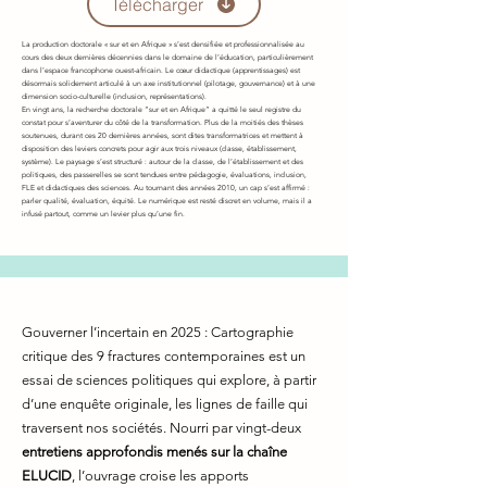
Télécharger
La production doctorale « sur et en Afrique » s’est densifiée et professionnalisée au
cours des deux dernières décennies dans le domaine de l’éducation, particulièrement
dans l’espace francophone ouest-africain. Le cœur didactique (apprentissages) est
désormais solidement articulé à un axe institutionnel (pilotage, gouvernance) et à une
dimension socio-culturelle (inclusion, représentations).
En vingt ans, la recherche doctorale “sur et en Afrique” a quitté le seul registre du
constat pour s’aventurer du côté de la transformation. Plus de la moitiés des thèses
soutenues, durant ces 20 dernières années, sont dites transformatrices et mettent à
disposition des leviers concrets pour agir aux trois niveaux (classe, établissement,
système). Le paysage s’est structuré : autour de la classe, de l’établissement et des
politiques, des passerelles se sont tendues entre pédagogie, évaluations, inclusion,
FLE et didactiques des sciences. Au tournant des années 2010, un cap s’est affirmé :
parler qualité, évaluation, équité. Le numérique est resté discret en volume, mais il a
infusé partout, comme un levier plus qu’une fin.
Gouverner l’incertain en 2025 : Cartographie
critique des 9 fractures contemporaines est un
essai de sciences politiques qui explore, à partir
d’une enquête originale, les lignes de faille qui
traversent nos sociétés. Nourri par vingt-deux
entretiens approfondis menés sur la chaîne
ELUCID
, l’ouvrage croise les apports