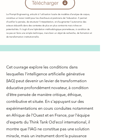
Télécharger
Le Prompt Engineering, articulé à l’utilisation locale de modèles d’analyse de corpus,
constitue un levier inédit pour les chercheurs et praticiens de l’éducation. Il permet
d’outiller la pensée, de structurer l’interprétation, et d’augmenter l’autonomie des
acteurs éducatifs dans des contextes de plus en plus contraints mais riches en
potentialités. Il s’agit d’une hybridation méthodologique prometteuse, à condition de
ne pas en faire une simple technique, mais bien un objet de recherche, de formation et
de transformation institutionnelle.
Cet ouvrage explore les conditions dans
lesquelles l’intelligence artificielle générative
(IAG) peut devenir un levier de transformation
éducative profondément novateur, à condition
d’être pensée de manière critique, éthique,
contributive et située. En s’appuyant sur des
expérimentations en cours conduites notamment
en Afrique de l’Ouest et en France, par l’équipe
d’experts du Think Tank Od’ecol international, il
montre que l’IAG ne constitue pas une solution
miracle, mais un instrument dont la puissance