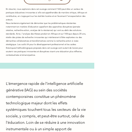
En résumé, nous explorons dans cet ouvrage comment l'IAG peut être un vecteur de
pratiques éducatives innovantes si elle est appréhendée de manière critique, éthique et
contributive, en s'appuyant sur les réalités locales et en favorisant l'encapacitation des
acteurs.
Nous tenterons également de démontrer que les problématiques résistantes
notamment en matière d’éducation appellent des approches disruptives (pensée
créative, recherche-action, analyse de la résistance) qui vont au-delà des solutions
standards. Ainsi, l'analyse des thèses produit en Afrique et sur l’Afrique depuis 20 ans,
révèle des pistes de recherche innovantes qui mériteraient d'être explorées via des
démarches collaboratives et transformatives comme la recherche-action à visée
stratégique. Les outils IA pour le développement professionnel et les cadres
théoriques/méthodologiques proposés dans cet ouvrage sont autant de leviers pour
soutenir ces pratiques innovantes et disruptives visant une éducation plus réflexive,
contextualisée et émancipatrice.
L’émergence rapide de l’intelligence artificielle
générative (IAG) au sein des sociétés
contemporaines constitue un phénomène
technologique majeur dont les effets
systémiques touchent tous les secteurs de la vie
sociale, y compris, et peut-être surtout, celui de
l’éducation. Loin de se réduire à une innovation
instrumentale ou à un simple apport de