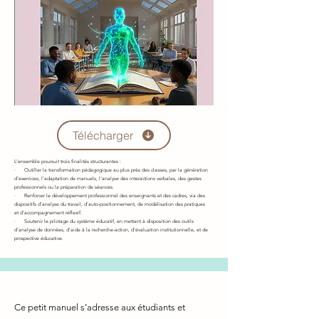
Télécharger
L’ensemble poursuit trois finalités structurantes :
· Outiller la transformation pédagogique au plus près des classes, par la génération
d’exercices, l’adaptation de manuels, l’analyse des interactions verbales, des gestes
professionnels ou la préparation de séances.
· Renforcer le développement professionnel des enseignants et des cadres, via des
dispositifs d’analyse du travail, d’auto-positionnement, de modélisation des pratiques
et d’accompagnement réflexif.
· Soutenir le pilotage du système éducatif, en mettant à disposition des outils
d’analyse de données, d’aide à la recherche-action, d’évaluation institutionnelle, et de
prospective éducative.
Ce petit manuel s’adresse aux étudiants et