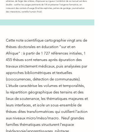
schèmes, de forger des critères, d’éprouver sa rigueur. L’ambition de ce manuel est donc
double : outiller les usages pertinents de l’IA et préserver l’exigence formatrice, en
instaurant des contrats d’usage (finalités explicites, paliers de guidage, journalisation
des interactions, contrôle humain final).
Cette note scientifique cartographie vingt ans de
thèses doctorales en éducation “sur et en
Afrique” : à partir de 1 727 références initiales, 1
455 thèses sont retenues après épuration des
travaux strictement médicaux, puis analysées par
approches bibliométriques et textuelles
(cooccurrences, détection de communautés).
L’étude caractérise les volumes et temporalités,
la répartition géographique des terrains et des
lieux de soutenance, les thématiques majeures et
leurs interfaces, et isole un sous-ensemble de
thèses dites transformatrices qui outillent l’action
aux niveaux micro/méso/macro. Neuf grandes
familles thématiques structurent l’espace
(pédagogie/apprentissages, pilotage,