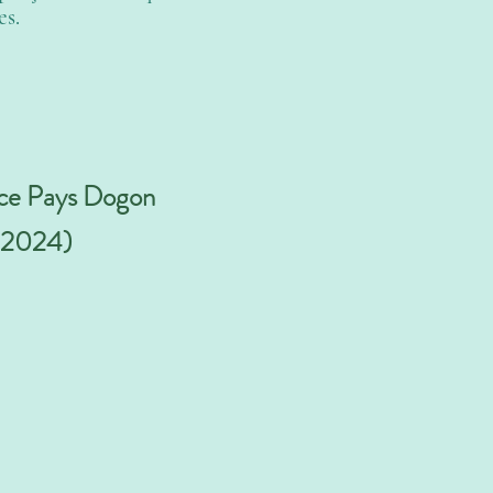
es.
ence Pays Dogon
n 2024)