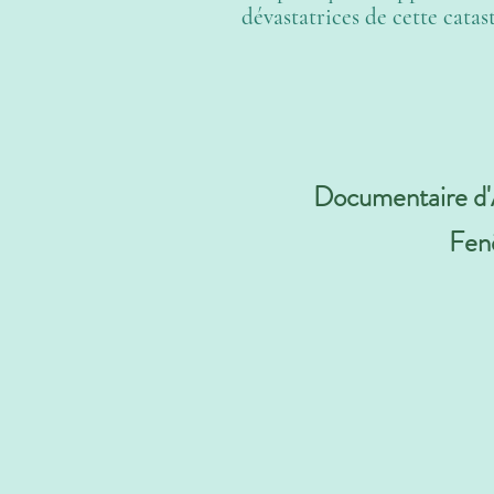
dévastatrices de cette catas
Documentaire d'A
Fenê