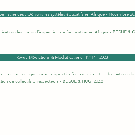
n sciences : Où vons les systèles éducatifs en Afrique - Novembre 20
bilisation des corps d'inspection de l'éducation en Afrique - BEGUE &
Revue Médiations & Médiatisations - N°14 - 2023
cours au numérique sur un dispositif d’intervention et de formation à 
tion de collectifs d’inspecteurs - BEGUE & HUG (2023)