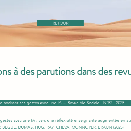
RETOUR
ns à des parutions dans des revu
o-analyser ses gestes avec une IA ... Revue Vie Sociale - N°52 - 2025
 gestes avec une IA : vers une réflexivité enseignante augmentée en ate
 CP. BEGUE, DUMAS, HUG, RAYTCHEVA, MONNOYER, BRAUN (2025)