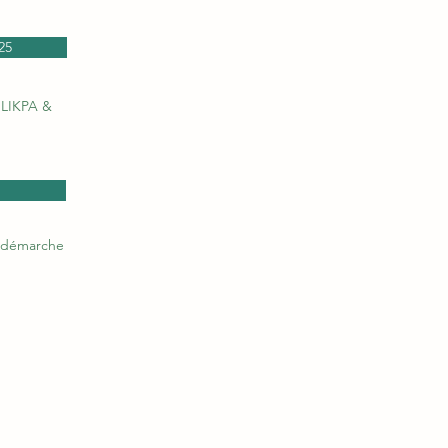
25
 GLIKPA &
la démarche