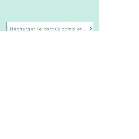
Télécharger le corpus complet du livre I
Questionnement à partir du livre I
Télécharger un questionnement à partir du livre I
Un assistant pour appuyer le lecteur
dans sa réflexion ...