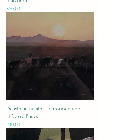
marchent
Prix
350,00 €
Dessin au fusain - Le troupeau de
chèvre à l'aube
Prix
240,00 €