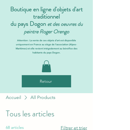
Boutique en ligne d'objets d'art
traditionnel
du pays Dogon
et des oeuvres du
peintre Roger Orengo
Attention : La vente de ces objets d'art est disponible
uniquement en France au siège de l'association (Alpes-
Maritimes) et elle revient intégralement au bénéfice des
habitants du pays Dogon.
Retour
Accueil
All Products
Tous les articles
68 articles
Filtrer et trier