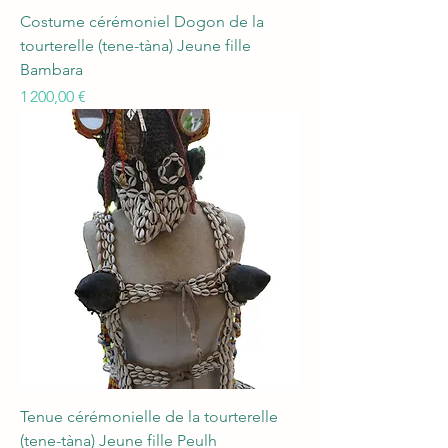
Costume cérémoniel Dogon de la
tourterelle (tene-tàna) Jeune fille
Bambara
Prix
1 200,00 €
Tenue cérémonielle de la tourterelle
(tene-tàna) Jeune fille Peulh