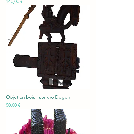
Prix
140,00 €
Objet en bois - serrure Dogon
Prix
50,00 €