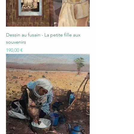
Dessin au fusain - La petite fille aux
souvenirs
Prix
190,00 €