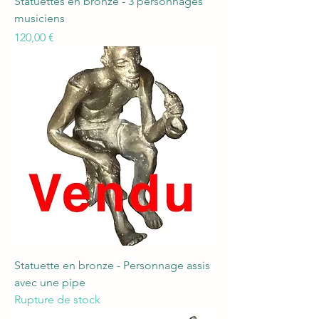
Statuettes en bronze - 3 personnages
musiciens
Prix
120,00 €
Statuette en bronze - Personnage assis
avec une pipe
Rupture de stock