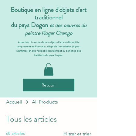
Boutique en ligne d'objets d'art
traditionnel
du pays Dogon
et des oeuvres du
peintre Roger Orengo
Attention : La vente de ces objets d'art est disponible
uniquement en France au siège de l'association (Alpes-
Maritimes) et elle revient intégralement au bénéfice des
habitants du pays Dogon.
Retour
Accueil
All Products
Tous les articles
68 articles
Filtrer et trier