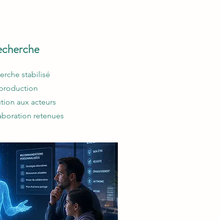
recherche
erche stabilisé
 production
ution aux acteurs
laboration retenues