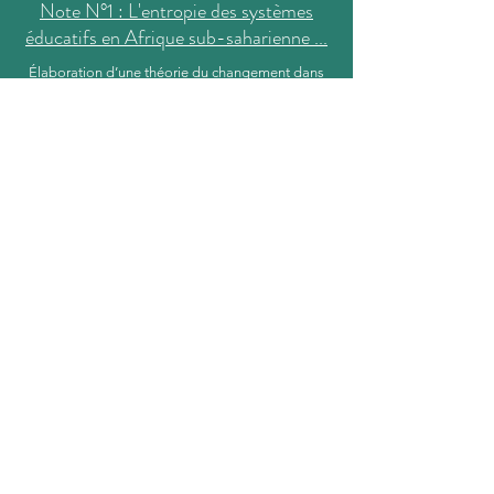
Note N°1 : L'entropie des systèmes
éducatifs en Afrique sub-saharienne ...
Élaboration d’une théorie du changement dans
les systèmes éducatifs des pays d’Afrique sub-
saharienne... Des repères pour agir.
Note N°2 : Des enjeux stratégiques et
des problématiques résistantes …
Pour une analyse transversale de cinq
problématiques résistantes et convergentes du
pilotage de la qualité de l'éducation en Afrique
Subsaharienne