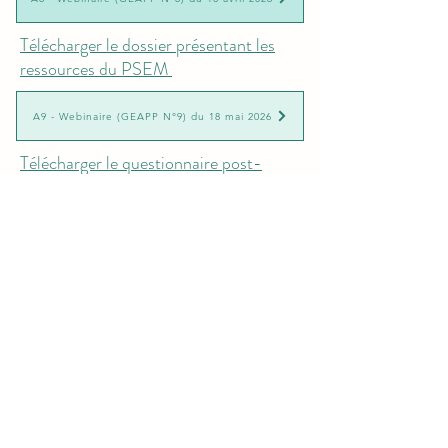
Télécharger le dossier présentant les
ressources du PSEM
A9 - Webinaire (GEAPP N°9) du 18 mai 2026
Télécharger le questionnaire post-
webinaire n°9
A10 - Webinaire (GEAPP N°10) du 8 juin 2026
Séminaire présentiel du 26 au 29 octobre 2026