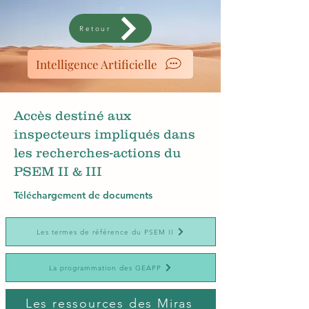
Retour
Intelligence Artificielle
Accès destiné aux
inspecteurs impliqués dans
les recherches-actions du
PSEM II & III
Téléchargement de documents
Les termes de référence du PSEM II
La programmation des GEAPP
Les ressources des Miras